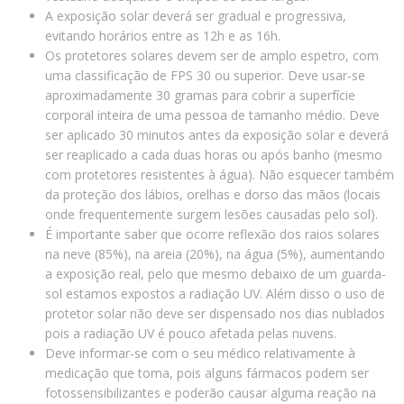
A exposição solar deverá ser gradual e progressiva,
evitando horários entre as 12h e as 16h.
Os protetores solares devem ser de amplo espetro, com
uma classificação de FPS 30 ou superior. Deve usar-se
aproximadamente 30 gramas para cobrir a superfície
corporal inteira de uma pessoa de tamanho médio. Deve
ser aplicado 30 minutos antes da exposição solar e deverá
ser reaplicado a cada duas horas ou após banho (mesmo
com protetores resistentes à água). Não esquecer também
da proteção dos lábios, orelhas e dorso das mãos (locais
onde frequentemente surgem lesões causadas pelo sol).
É importante saber que ocorre reflexão dos raios solares
na neve (85%), na areia (20%), na água (5%), aumentando
a exposição real, pelo que mesmo debaixo de um guarda-
sol estamos expostos a radiação UV. Além disso o uso de
protetor solar não deve ser dispensado nos dias nublados
pois a radiação UV é pouco afetada pelas nuvens.
Deve informar-se com o seu médico relativamente à
medicação que toma, pois alguns fármacos podem ser
fotossensibilizantes e poderão causar alguma reação na