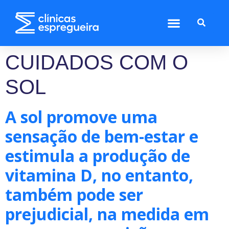
CUIDADOS COM O
SOL
A sol promove uma
sensação de bem-estar e
estimula a produção de
vitamina D, no entanto,
também pode ser
prejudicial, na medida em