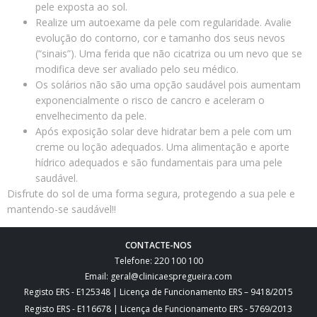
pele exposta ao sol.
Realize um autoexame da pele com regularidade. Avalie
evolução do contorno, cor e tamanho dos seus nevos
(“sinais”). Uma ferida que não cicatriza ou um nevo que se
modifica deve ser avaliado pelo seu médico.
Os solários não são uma opção saudável pois aumentam
exponencialmente o risco de cancro e aceleram o
envelhecimento da pele.
Após exposição solar deve hidratar bem a pele com um
creme ou loção adequados. Uma alimentação e aporte
hídrico adequados e são fundamentais para uma pele
saudável.
Disfrute do sol de uma forma segura, protegendo a sua pele e
mantendo-se saudável!!
CONTACTE-NOS
Telefone: 220 100 100
Email: geral@clinicaespregueira.com
Registo ERS - E125348 | Licença de Funcionamento ERS – 9418/2015
Registo ERS - E116678 | Licença de Funcionamento ERS - 5769/2013