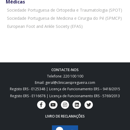
Médicas
 Sociedade Portuguesa de Ortopedia e Traumatologia (SPOT)
 Sociedade Portuguesa de Medicina e Cirurgia do Pé (SPMCP)
 European Foot and Ankle Society (EFAS)
CONTACTE-NOS
Telefone: 220 100 100
Email: geral@clinicaespregueira.com
Registo ERS - E125348 | Licença de Funcionamento ERS – 9418/2015
Registo ERS - E116678 | Licença de Funcionamento ERS - 5769/2013
LIVRO DE RECLAMAÇÕES