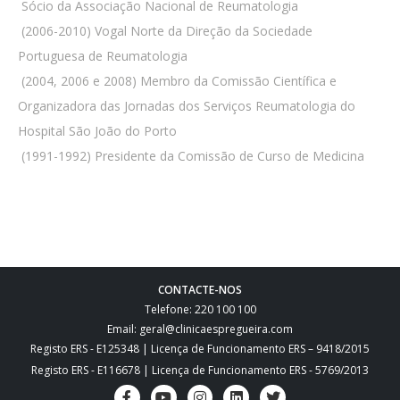
 Sócio da Associação Nacional de Reumatologia
 (2006-2010) Vogal Norte da Direção da Sociedade
Portuguesa de Reumatologia
 (2004, 2006 e 2008) Membro da Comissão Científica e
Organizadora das Jornadas dos Serviços Reumatologia do
Hospital São João do Porto
 (1991-1992) Presidente da Comissão de Curso de Medicina
CONTACTE-NOS
Telefone: 220 100 100
Email: geral@clinicaespregueira.com
Registo ERS - E125348 | Licença de Funcionamento ERS – 9418/2015
Registo ERS - E116678 | Licença de Funcionamento ERS - 5769/2013