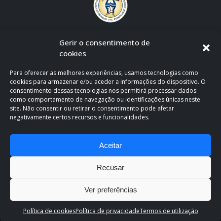
Gerir o consentimento de
cookies
Para oferecer as melhores experiências, usamos tecnologias como
cookies para armazenar e/ou aceder a informações do dispositivo. O
consentimento dessas tecnologias nos permitirá processar dados
como comportamento de navegação ou identificações únicas neste
site. Não consentir ou retirar o consentimento pode afetar
negativamente certos recursos e funcionalidades.
CLÍNICA OFICIAL DE APOIO AO F.C. PORTO
Aceitar
Recusar
Ver preferências
Clínica Espregueira. Copyright 2026. All Rights Reserved.
Política de
Política de cookies
Política de privacidade
Termos de utilização
Privacidade e Cookies
.
Termos de utilização