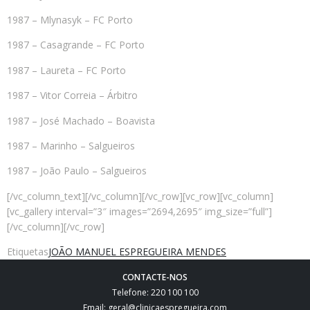
1987 – Mlynasyk – FC Porto
1987 – Casagrande – FC Porto
1987 – Laureta – FC Porto
1987 – Vitor Correia – Árbitro
1987 – José Machado – Boavista
1987 – Marinho – Salgueiros
1987 – João Paulo – Salgueiros
[/vc_column_text][/vc_column][/vc_row][vc_row][vc_column]
[vc_gallery interval=”3″ images=”2694,2695″ img_size=”full”]
[/vc_column][/vc_row]
Etiquetas
JOÃO MANUEL ESPREGUEIRA MENDES
CONTACTE-NOS
Telefone: 220 100 100
Email: geral@clinicaespregueira.com