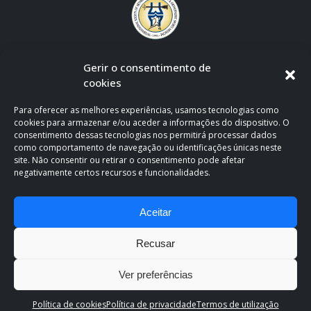
Gerir o consentimento de
cookies
Para oferecer as melhores experiências, usamos tecnologias como
cookies para armazenar e/ou aceder a informações do dispositivo. O
consentimento dessas tecnologias nos permitirá processar dados
como comportamento de navegação ou identificações únicas neste
site. Não consentir ou retirar o consentimento pode afetar
negativamente certos recursos e funcionalidades.
CLÍNICA OFICIAL DE APOIO AO F.C. PORTO
Aceitar
Recusar
Ver preferências
Clínica Espregueira. Copyright 2026. All Rights Reserved.
Política de
Política de cookies
Política de privacidade
Termos de utilização
Privacidade e Cookies
.
Termos de utilização