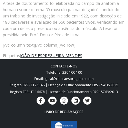
A tese de doutoramento foi elaborada no campo da anatomia
humana sobre o tema “O músculo palmar delgado” concluíndo
um trabalho de investigação iniciado em 1922, com disseção de
180 cadáveres e avaliação de 550 pacientes vivos, verificando em
cada um deles a presença ou ausência do músculo. A tese foi
presidida pelo Prof. Doutor Pires de Lima.
[/vc_column_text][/vc_column][/vc_row]
Etiquetas
JOÃO DE ESPREGUEIRA-MENDES
CONTACTE-NOS
Telefone: 220 100 100
Email: geral@clinicaespregueira.com
Registo ERS - E125348 | Licença de Funcionamento ERS – 9418/2015
Registo ERS - E116678 | Licença de Funcionamento ERS - 5769/2013
LIVRO DE RECLAMAÇÕES