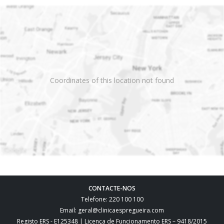
Coordinates of this location not found
CONTACTE-NOS
Telefone: 220 100 100
Email: geral@clinicaespregueira.com
Registo ERS - E125348 | Licença de Funcionamento ERS – 9418/2015