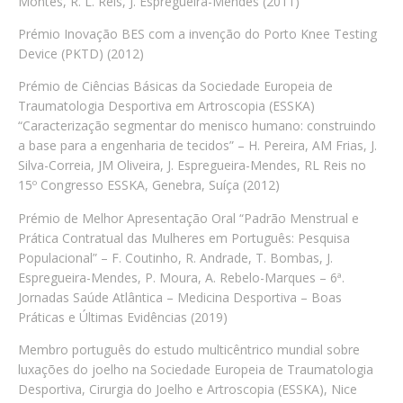
Montes, R. L. Reis, J. Espregueira-Mendes (2011)
Prémio Inovação BES com a invenção do Porto Knee Testing
Device (PKTD) (2012)
Prémio de Ciências Básicas da Sociedade Europeia de
Traumatologia Desportiva em Artroscopia (ESSKA)
“Caracterização segmentar do menisco humano: construindo
a base para a engenharia de tecidos” – H. Pereira, AM Frias, J.
Silva-Correia, JM Oliveira, J. Espregueira-Mendes, RL Reis no
15º Congresso ESSKA, Genebra, Suíça (2012)
Prémio de Melhor Apresentação Oral “Padrão Menstrual e
Prática Contratual das Mulheres em Português: Pesquisa
Populacional” – F. Coutinho, R. Andrade, T. Bombas, J.
Espregueira-Mendes, P. Moura, A. Rebelo-Marques – 6ª.
Jornadas Saúde Atlântica – Medicina Desportiva – Boas
Práticas e Últimas Evidências (2019)
Membro português do estudo multicêntrico mundial sobre
luxações do joelho na Sociedade Europeia de Traumatologia
Desportiva, Cirurgia do Joelho e Artroscopia (ESSKA), Nice