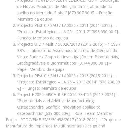
Projecto NORTE-07-0201-FEDER-021725 – “Colocação
de Novos Produtos de Medição da Instabilidade do
Joelho no Mercado Global” [879.907,90 €] – Função:
Membro da equipa
Projecto PEst-C / SAU / LA0026 / 2011 (2011-2012) –
“Projecto Estratégico – LA 26 – 2011-2” [893.650,00 €] –
Função: Membro da equipa
Projecto UID / Multi / 50026/2013 (2013-2015) – “ICVS /
3B’s – Laboratório Associado, Instituto de Ciências da
Vida e Saúde / Grupo de Investigação em Biomateriais,
Biodegradáveis e Biomiméticos” [3.744.000,00 €] –
Papel: Membro da equipa
Projecto PEst-C / SAU / LA0026 / 2013 (2013-2014) –
“Projecto Estratégico – LA 26 – 2013-2014” [670.238,00
€] – Função: Membro da equipa
Project H2020-MSCA-RISE-2016-734156 (2017-2021) –
“Biomaterials and Additive Manufacturing:
Osteochondral Scaffold innovation applied to
osteoarthritis” [639,000.00€] – Role: Team Member
Project PTDC/EME-EME/30498/2017 (2018-2021) – “Projeto e
Manufatura de Implantes Multifuncionais /Design and