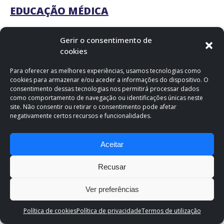
EDUCAÇÃO MÉDICA
Curso “Ferramentas e Recursos Activos para o Ensino à
Gerir o consentimento de
Distância”, Unidade de Educação Médica da
cookies
Faculdade de Medicina da Universidade do Minho 08/04/2020
(90 min)
Para oferecer as melhores experiências, usamos tecnologias como
cookies para armazenar e/ou aceder a informações do dispositivo. O
Curso “Identificação de conceitos básicos sobre CBL, crítica de
consentimento dessas tecnologias nos permitirá processar dados
como comportamento de navegação ou identificações únicas neste
caso, e função do docente/facilitador”, Unit of Medical
site. Não consentir ou retirar o consentimento pode afetar
Education from School of Medicine, University of Minho
negativamente certos recursos e funcionalidades.
29/04/2020 (90´)
Curso “Princípios fundamentais sobre feedback”, Unit of
Aceitar
Medical Education from School of Medicine, University of
Minho 08/05/2020 (60´)
Recusar
Curso “Autoscopia: sessões para fins formativos no processo
Ver preferências
de desenvolvimento docente”, Unit of Medical Education from
School of Medicine, University of Minho 13/05/2020 (180´)
Política de cookies
Política de privacidade
Termos de utilização
Curso “How to develop a podcast in Medical Education”, Unit