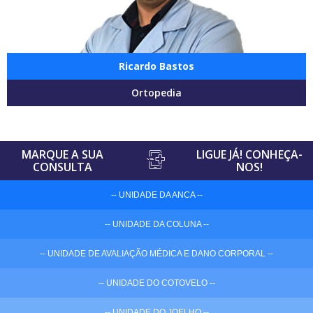
Ricardo Bastos
Ortopedia
MARQUE A SUA
LIGUE JÁ! CONHEÇA-
CONSULTA
NOS!
-- UNIDADE DA ANCA --
-- UNIDADE DA COLUNA --
-- UNIDADE DE AVALIAÇÃO MÉDICA E DANO CORPORAL --
-- UNIDADE DO COTOVELO --
-- UNIDADE DO JOELHO --