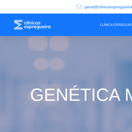
geral@clinicaespregueir
CLÍNICA ESPREGUE
GENÉTICA 