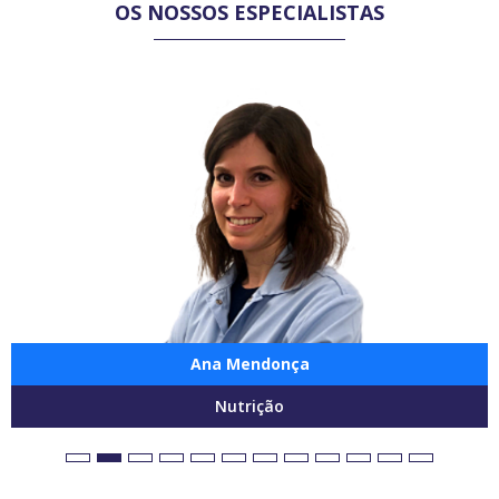
OS NOSSOS ESPECIALISTAS
Ana Mendonça
Nutrição
1
2
3
4
5
6
7
8
9
10
11
12