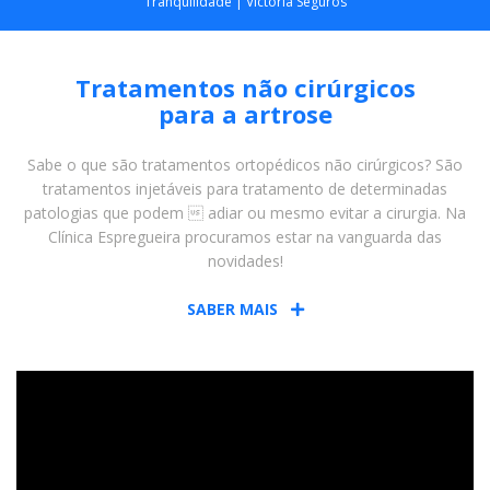
Tranquilidade | Victoria Seguros
Tratamentos não cirúrgicos
para a artrose
Sabe o que são tratamentos ortopédicos não cirúrgicos? São
tratamentos injetáveis para tratamento de determinadas
patologias que podem  adiar ou mesmo evitar a cirurgia. Na
Clínica Espregueira procuramos estar na vanguarda das
novidades!
SABER MAIS