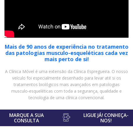
Mais de 90 anos de experiência no tratamento
das patologias musculo-esqueléticas cada vez
mais perto de si!
A Clínica Móvel é uma extensão da Clínica Espregueira. O nosso
veículo foi especialmente desenhado para levar até si os
tratamentos biológicos mais avançados em patologias
musculo-esqueléticas com toda a segurança, qualidade e
tecnologia de uma clínica convencional.
MARQUE A SUA
LIGUE JÁ! CONHEÇA-
CONSULTA
NOS!