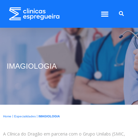
IMAGIOLOGIA
|
|
Home
Especialidades
IMAGIOLOGIA
A Clínica do Dragão em parceria com o Grupo Unilabs (SMIC,