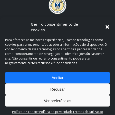
Gerir o consentimento de
cookies
Para oferecer as melhores experiências, usamos tecnologias como
cookies para armazenar e/ou aceder a informações do dispositivo. O
consentimento dessas tecnologias nos permitirá processar dados
como comportamento de navegação ou identificações únicas neste
site. Não consentir ou retirar o consentimento pode afetar
negativamente certos recursos e funcionalidades.
CLÍNICA OFICIAL DE APOIO AO F.C. PORTO
Aceitar
Recusar
Ver preferências
Clínica Espregueira. Copyright 2026. All Rights Reserved.
Política de
Política de cookies
Política de privacidade
Termos de utilização
Privacidade e Cookies
.
Termos de utilização