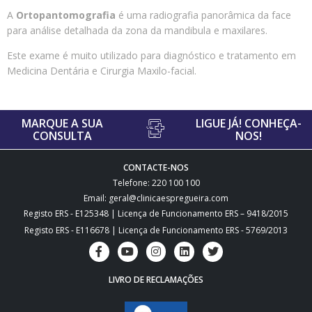
A
Ortopantomografia
é uma radiografia panorâmica da face
para análise detalhada da zona da mandibula e maxilares.
Este exame é muito utilizado para diagnóstico e tratamento em
Medicina Dentária e Cirurgia Maxilo-facial.
MARQUE A SUA
LIGUE JÁ! CONHEÇA-
CONSULTA
NOS!
CONTACTE-NOS
Telefone: 220 100 100
Email: geral@clinicaespregueira.com
Registo ERS - E125348 | Licença de Funcionamento ERS – 9418/2015
Registo ERS - E116678 | Licença de Funcionamento ERS - 5769/2013
LIVRO DE RECLAMAÇÕES