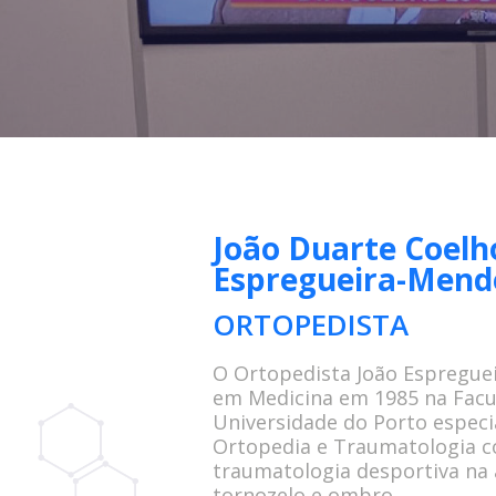
João Duarte Coelh
Espregueira-Mend
ORTOPEDISTA
O Ortopedista João Espregue
em Medicina em 1985 na Facu
Universidade do Porto especi
Ortopedia e Traumatologia c
traumatologia desportiva na á
tornozelo e ombro.