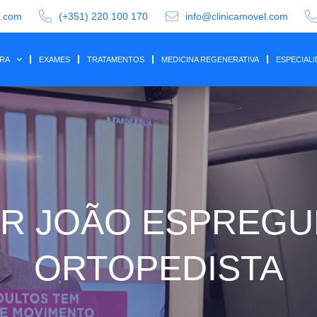
a.com
(+351) 220 100 170
info@clinicamovel.com
IRA
EXAMES
TRATAMENTOS
MEDICINA REGENERATIVA
ESPECIAL
OR JOÃO ESPREGU
ORTOPEDISTA