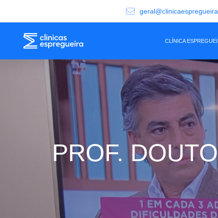
geral@clinicaespregueir
CLÍNICA ESPREGUE
PROF. DOUT