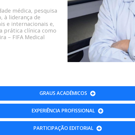
idade médica, pesquisa
, à liderança de
is e internacionais e,
prática clínica como
ira – FIFA Medical
GRAUS ACADÉMICOS
EXPERIÊNCIA PROFISSIONAL
PARTICIPAÇÃO EDITORIAL