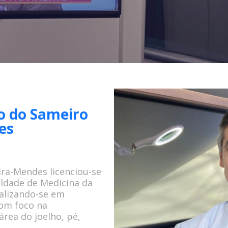
o do Sameiro
es
ira-Mendes licenciou-se
ldade de Medicina da
alizando-se em
om foco na
rea do joelho, pé,