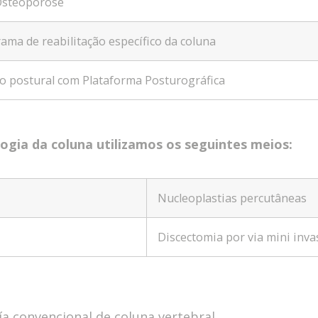
Osteoporose
ama de reabilitação específico da coluna
o postural com Plataforma Posturográfica
ogia da coluna utilizamos os seguintes meios:
Nucleoplastias percutâneas
Discectomia por via mini inva
ía convencional de coluna vertebral.