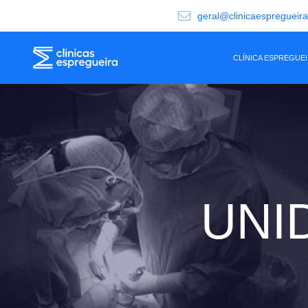
geral@clinicaespregueir
CLÍNICA ESPREGUE
UNI