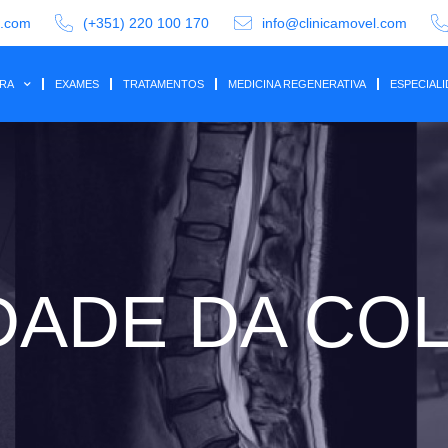
a.com
(+351) 220 100 170
info@clinicamovel.com
IRA
EXAMES
TRATAMENTOS
MEDICINA REGENERATIVA
ESPECIAL
DADE DA CO