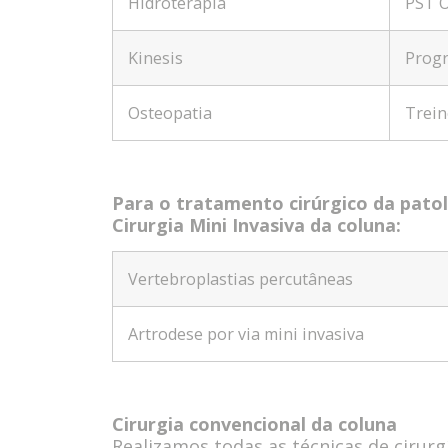
Hidroterapia
PST 
Kinesis
Progr
Osteopatia
Trein
Para o tratamento cirúrgico da patol
Cirurgia Mini Invasiva da coluna:
Vertebroplastias percutâneas
Artrodese por via mini invasiva
C
irurgia convencional da coluna
Realizamos todas as técnicas de cirurg