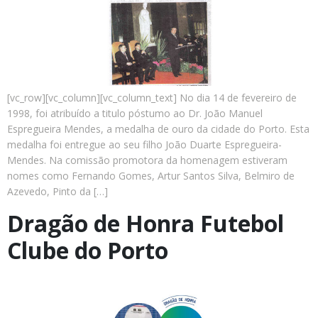
[vc_row][vc_column][vc_column_text] No dia 14 de fevereiro de
1998, foi atribuído a titulo póstumo ao Dr. João Manuel
Espregueira Mendes, a medalha de ouro da cidade do Porto. Esta
medalha foi entregue ao seu filho João Duarte Espregueira-
Mendes. Na comissão promotora da homenagem estiveram
nomes como Fernando Gomes, Artur Santos Silva, Belmiro de
Azevedo, Pinto da […]
Dragão de Honra Futebol
Clube do Porto