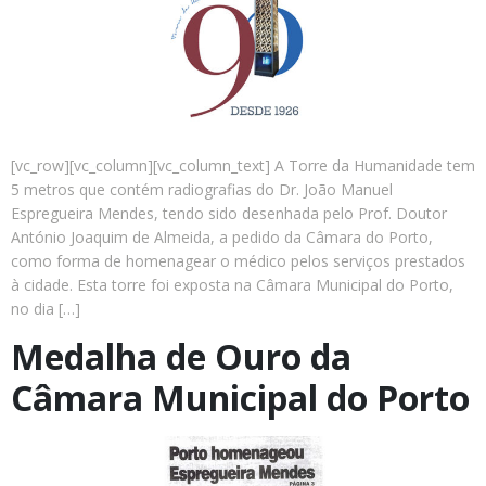
[vc_row][vc_column][vc_column_text] A Torre da Humanidade tem
5 metros que contém radiografias do Dr. João Manuel
Espregueira Mendes, tendo sido desenhada pelo Prof. Doutor
António Joaquim de Almeida, a pedido da Câmara do Porto,
como forma de homenagear o médico pelos serviços prestados
à cidade. Esta torre foi exposta na Câmara Municipal do Porto,
no dia […]
Medalha de Ouro da
Câmara Municipal do Porto