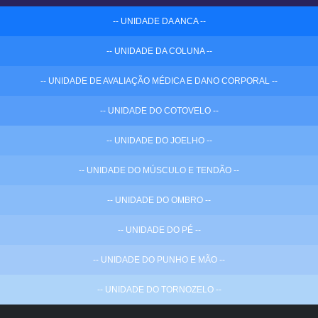
-- UNIDADE DA ANCA --
-- UNIDADE DA COLUNA --
-- UNIDADE DE AVALIAÇÃO MÉDICA E DANO CORPORAL --
-- UNIDADE DO COTOVELO --
-- UNIDADE DO JOELHO --
-- UNIDADE DO MÚSCULO E TENDÃO --
-- UNIDADE DO OMBRO --
-- UNIDADE DO PÉ --
-- UNIDADE DO PUNHO E MÃO --
-- UNIDADE DO TORNOZELO --