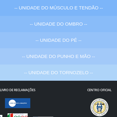
-- UNIDADE DO MÚSCULO E TENDÃO --
-- UNIDADE DO OMBRO --
-- UNIDADE DO PÉ --
-- UNIDADE DO PUNHO E MÃO --
-- UNIDADE DO TORNOZELO --
LIVRO DE RECLAMAÇÕES
CENTRO OFICIAL