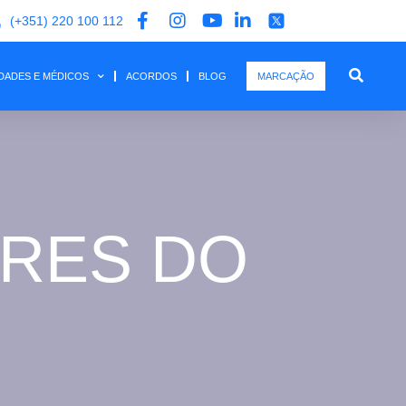
(+351) 220 100 112
IDADES E MÉDICOS
ACORDOS
BLOG
MARCAÇÃO
ARES DO