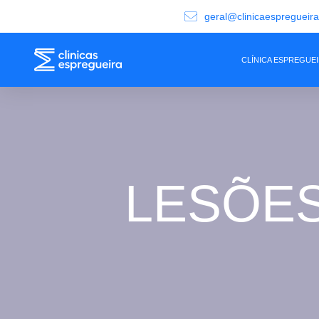
geral@clinicaespregueir
CLÍNICA ESPREGUE
LESÕES