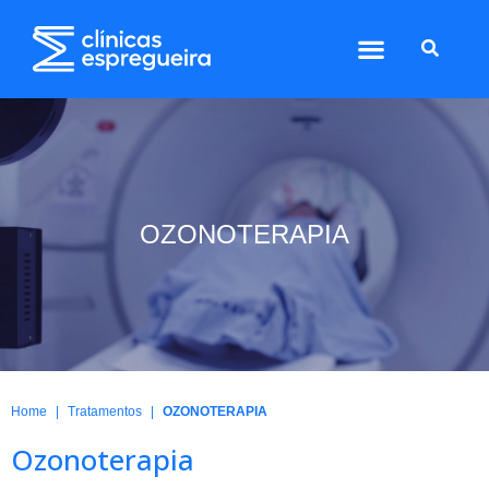
OZONOTERAPIA
|
|
Home
Tratamentos
OZONOTERAPIA
Ozonoterapia