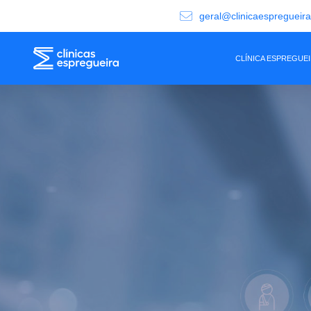
geral@clinicaespregueir
CLÍNICA ESPREGUE