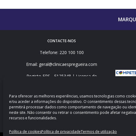
MARQUE
CONTACTE-NOS
Telefone: 220 100 100
Email: geral@clinicaespregueira.com
Registo ERS - E125348 | Licença de
Funcionamento ERS – 9418/2015
Registo ERS - E116678 | Licença de
Funcionamento ERS - 5769/2013
Para oferecer as melhores experiências, usamos tecnologias como cook
e/ou aceder a informações do dispositivo. O consentimento dessas tecn
permitirá processar dados como comportamento de navegação ou identi
neste site. Não consentir ou retirar o consentimento pode afetar negativ
recursos e funcionalidades.
Política de cookies
Política de privacidade
Termos de utilização