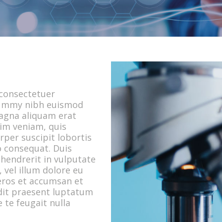
 consectetuer
onummy nibh euismod
magna aliquam erat
nim veniam, quis
rper suscipit lobortis
o consequat. Duis
 hendrerit in vulputate
 vel illum dolore eu
o eros et accumsan et
ndit praesent luptatum
e te feugait nulla