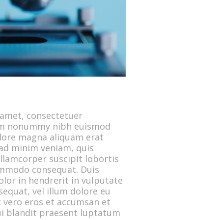
 amet, consectetuer
diam nonummy nibh euismod
olore magna aliquam erat
 ad minim veniam, quis
llamcorper suscipit lobortis
commodo consequat. Duis
lor in hendrerit in vulputate
sequat, vel illum dolore eu
 at vero eros et accumsan et
ui blandit praesent luptatum