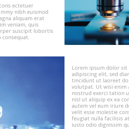
cons ectetuer
onummy nibh euismod
magna aliquam erat
nim veniam, quis
rper suscipit lobortis
o consequat.
Lorem ipsum dolor sit
adipiscing elit, sed 
tincidunt ut laoreet d
volutpat. Ut wisi enim
nostrud exerci tation u
nisl ut aliquip ex ea 
autem vel eum iriure do
velit esse molestie con
feugiat nulla facilisis
iusto odio dignissim q