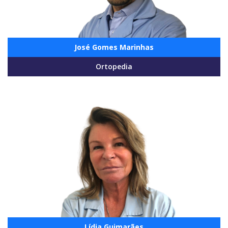
José Gomes Marinhas
Ortopedia
Lídia Guimarães