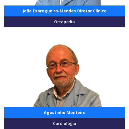
João Espregueira-Mendes Diretor Clínico
Ortopedia
Agostinho Monteiro
Cardiologia