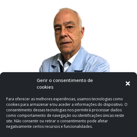
Luís Goes Pinheiro
Gerir o consentimento de
cookies
Pneumologia
Para oferecer as melhores experiências, usamos tecnologias como
cookies para armazenar e/ou aceder a informações do dispositivo. O
consentimento dessas tecnologias nos permitirá processar dados
como comportamento de navegação ou identificações únicas neste
site. Não consentir ou retirar o consentimento pode afetar
negativamente certos recursos e funcionalidades.