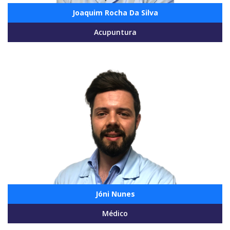
Joaquim Rocha Da Silva
Acupuntura
Jóni Nunes
Médico